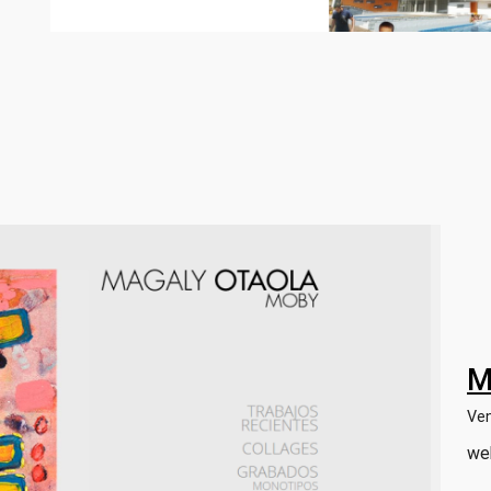
M
Ve
we