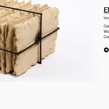
E
Ve
Cer
Wo
Co