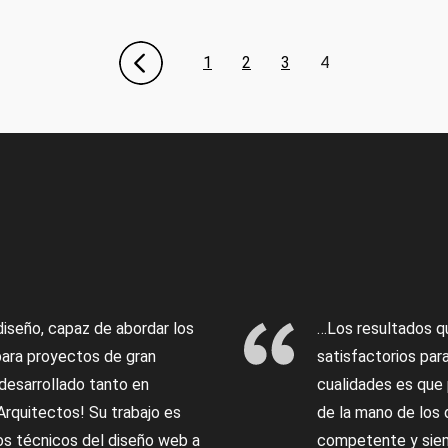
1
2
3
4
 diseño, capaz de abordar los
…Los resultados q
para proyectos de gran
satisfactorios par
esarrollado tanto en
cualidades es que
rquitectos! Su trabajo es
de la mano de los 
tos técnicos del diseño web a
competente y siem