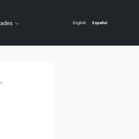
idades
English
Español