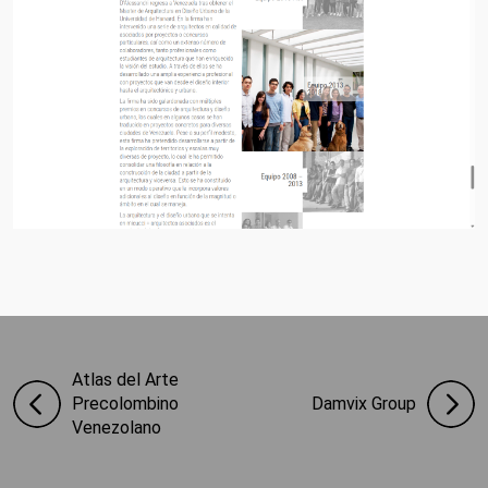
Atlas del Arte
Precolombino
Damvix Group
Venezolano